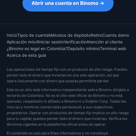
Abrir una cuenta en Binomo →
Inicio
Tipos de cuenta
Métodos de depósito
Retiro
Cuenta demo
Aplicación móvil
Iniciar sesión
Verificación
Atención al cliente
¿Binomo es legal en Colombia?
Depósito mínimo
Terminal web
Acerca de esta guía
Las operaciones de tiempo fijo son un producto de alto riesgo. Puedes
perder todo el dinero que inviertas en una sola operación, así que
opera únicamente con dinero que puedas permitirte perder.
Este es un sitio web informativo independiente sobre Binomo dirigido a
lectores de Colombia. No es el sitio web oficial de Binomo y no está
operado, respaldado ni afiliado a Binomo ni a Dolphin Corp. Todas las
marcas y nombres comerciales pertenecen a sus respectivos
propietarios. Operar con productos de tiempo fijo implica un alto riesgo
para tu capital; puedes perder todo el dinero que inviertas. Verifica los
términos vigentes en la plataforma oficial antes de operar.
El contenido es solo para fines informativos y no constituye