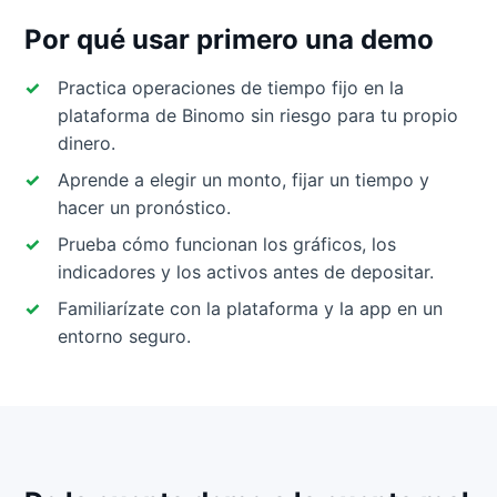
Por qué usar primero una demo
Practica operaciones de tiempo fijo en la
plataforma de Binomo sin riesgo para tu propio
dinero.
Aprende a elegir un monto, fijar un tiempo y
hacer un pronóstico.
Prueba cómo funcionan los gráficos, los
indicadores y los activos antes de depositar.
Familiarízate con la plataforma y la app en un
entorno seguro.