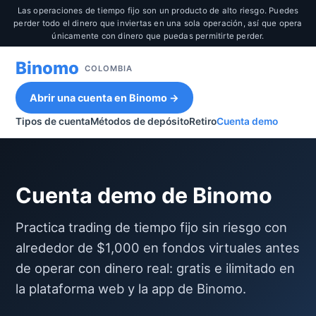
Las operaciones de tiempo fijo son un producto de alto riesgo. Puedes
perder todo el dinero que inviertas en una sola operación, así que opera
únicamente con dinero que puedas permitirte perder.
Binomo
COLOMBIA
Abrir una cuenta en Binomo →
Tipos de cuenta
Métodos de depósito
Retiro
Cuenta demo
Cuenta demo de Binomo
Practica trading de tiempo fijo sin riesgo con
alrededor de $1,000 en fondos virtuales antes
de operar con dinero real: gratis e ilimitado en
la plataforma web y la app de Binomo.