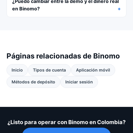
¿Puedo cambiar entre la demo y el dinero real
en Binomo?
Páginas relacionadas de Binomo
Inicio
Tipos de cuenta
Aplicación móvil
Métodos de depósito
Iniciar sesión
¿Listo para operar con Binomo en Colombia?